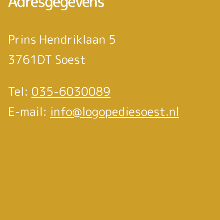
Adresgegevens
Prins Hendriklaan 5
3761DT Soest
Tel:
035-6030089
E-mail:
info@logopediesoest.nl