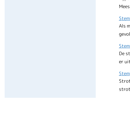
Mees
Stem
Als m
gevol
Stem
De st
er ui
Stem
Strot
stro