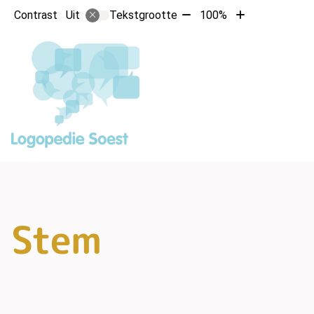
Tekst
Tekst
Contrast
Tekstgrootte
100%
Uit
verkleinen
vergroten
met
met
10%
10%
Stem