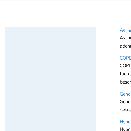
Ast
Astm
adem
COP
COPD
lucht
besc
Gend
Gende
over
Hype
Hyper