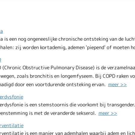
ma
a is een nog ongeneeslijke chronische ontsteking van de lu
halen: zij worden kortademig, ademen 'piepend' of moeten 
D
 (Chronic Obstructive Pulmonary Disease) is de verzamelnaa
wegen, zoals bronchitis en longemfyseem. Bij COPD raken voo
hadigd door een voortdurende ontsteking ervan.
meer >>
erdysfonie
rdysfonie is een stemstoornis die voorkomt bij transgender. 
eenstemming is met de veranderde sekserol.
meer >>
rventilatie
ventilatie is een manier van ademhalen waarbij adem en licha