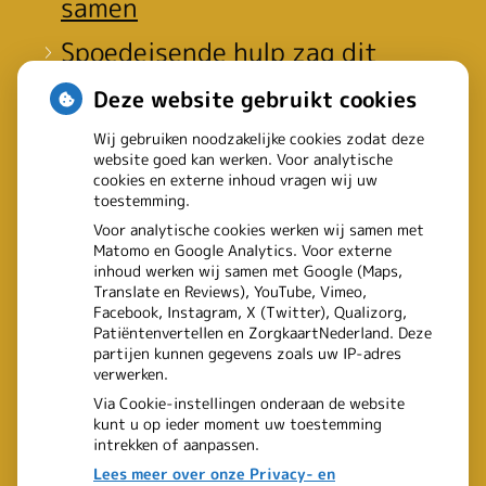
samen
Spoedeisende hulp zag dit
weekend meer mensen met
Deze website gebruikt cookies
heup- en polsbreuken
Wij gebruiken noodzakelijke cookies zodat deze
website goed kan werken. Voor analytische
binnenkomen
cookies en externe inhoud vragen wij uw
toestemming.
Een recept voor een wandeling:
Voor analytische cookies werken wij samen met
Matomo en Google Analytics. Voor externe
waarom Erasmus MC patiënten
inhoud werken wij samen met Google (Maps,
Translate en Reviews), YouTube, Vimeo,
het park in stuurt
Facebook, Instagram, X (Twitter), Qualizorg,
Patiëntenvertellen en ZorgkaartNederland. Deze
partijen kunnen gegevens zoals uw IP-adres
verwerken.
Via Cookie-instellingen onderaan de website
kunt u op ieder moment uw toestemming
intrekken of aanpassen.
Lees meer over onze Privacy- en