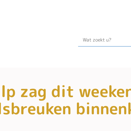
lp zag dit weeke
lsbreuken binne