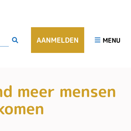
Hoofdmenu
AANMELDEN
Zoeken
MENU
nd meer mensen
nkomen