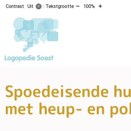
Tekst
Tekst
Contrast
Tekstgrootte
100%
Uit
verkleinen
vergroten
met
met
10%
10%
Spoedeisende hu
met heup- en po