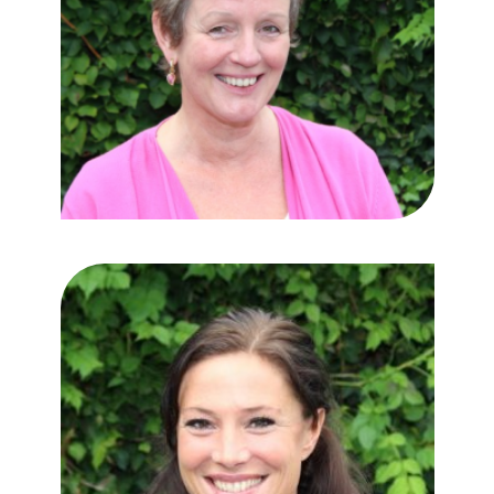
Henriette
Karsten-
Voets
Logopedist