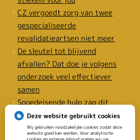
CZ vergoedt zorg van twee
gespecialiseerde
revalidatieartsen niet meer
De sleutel tot blijvend
afvallen? Dat doe je volgens
onderzoek veel effectiever
samen
Spoedeisende hulp zag dit
weekend meer mensen met
Deze website gebruikt cookies
heup- en polsbreuken
Wij gebruiken noodzakelijke cookies zodat deze
website goed kan werken. Voor analytische
cookies en externe inhoud vragen wij uw