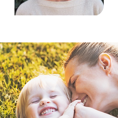
Simone
van
Soelen
Logopedist