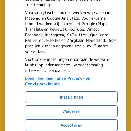
binnenkomen
toestemming.
Een recept voor een wandeling:
Voor analytische cookies werken wij samen met
Matomo en Google Analytics. Voor externe
waarom Erasmus MC patiënten
inhoud werken wij samen met Google (Maps,
Translate en Reviews), YouTube, Vimeo,
het park in stuurt
Facebook, Instagram, X (Twitter), Qualizorg,
Patiëntenvertellen en ZorgkaartNederland. Deze
partijen kunnen gegevens zoals uw IP-adres
verwerken.
Via Cookie-instellingen onderaan de website
kunt u op ieder moment uw toestemming
intrekken of aanpassen.
Lees meer over onze Privacy- en
Cookieverklaring.
Instellingen
Uw Zorg Online
|
Beheer
Weigeren
Privacy verklaring
|
Cookie-instellingen
|
Voorwaarden
Accepteren