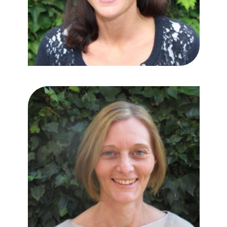
Marsha
Raedt
van
Oldenbarnevelt
Logopedist