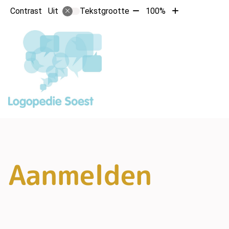
Tekst
Tekst
Contrast
Tekstgrootte
100%
Uit
verkleinen
vergroten
met
met
10%
10%
Aanmelden