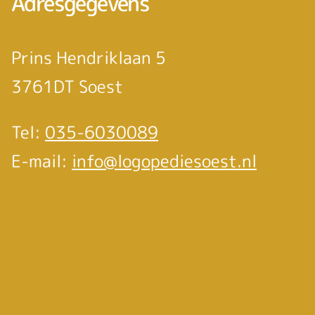
Adresgegevens
Prins Hendriklaan 5
3761DT Soest
Tel:
035-6030089
E-mail:
info@logopediesoest.nl