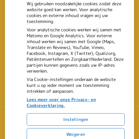
heup- en polsbreuken
Wij gebruiken noodzakelijke cookies zodat deze
website goed kan werken. Voor analytische
binnenkomen
cookies en externe inhoud vragen wij uw
toestemming.
Een recept voor een wandeling:
Voor analytische cookies werken wij samen met
Matomo en Google Analytics. Voor externe
waarom Erasmus MC patiënten
inhoud werken wij samen met Google (Maps,
Translate en Reviews), YouTube, Vimeo,
het park in stuurt
Facebook, Instagram, X (Twitter), Qualizorg,
Patiëntenvertellen en ZorgkaartNederland. Deze
partijen kunnen gegevens zoals uw IP-adres
verwerken.
Via Cookie-instellingen onderaan de website
kunt u op ieder moment uw toestemming
intrekken of aanpassen.
Lees meer over onze Privacy- en
Cookieverklaring.
Instellingen
Uw Zorg Online
|
Beheer
Weigeren