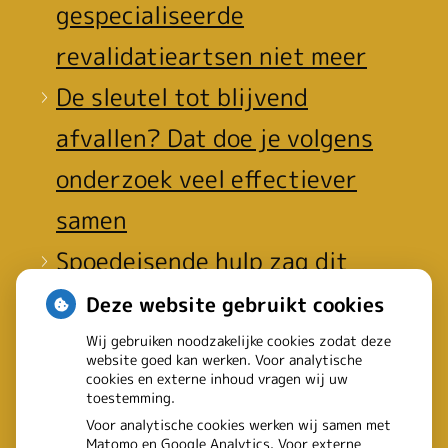
gespecialiseerde
revalidatieartsen niet meer
De sleutel tot blijvend
afvallen? Dat doe je volgens
onderzoek veel effectiever
samen
Spoedeisende hulp zag dit
weekend meer mensen met
Deze website gebruikt cookies
heup- en polsbreuken
Wij gebruiken noodzakelijke cookies zodat deze
website goed kan werken. Voor analytische
binnenkomen
cookies en externe inhoud vragen wij uw
toestemming.
Een recept voor een wandeling:
Voor analytische cookies werken wij samen met
Matomo en Google Analytics. Voor externe