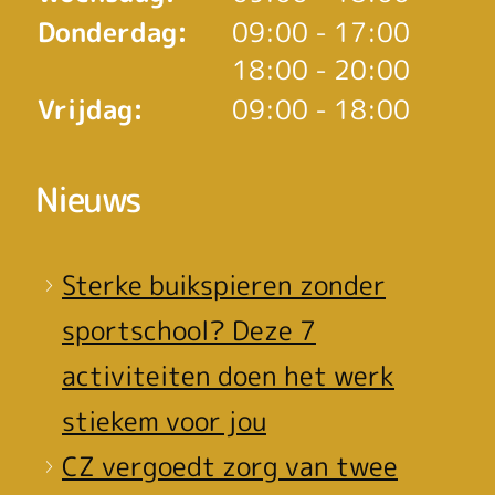
tot
Donderdag:
09:00
- 17:00
tot
18:00
- 20:00
Vrijdag:
09:00 - 18:00
Nieuws
Sterke buikspieren zonder
sportschool? Deze 7
activiteiten doen het werk
stiekem voor jou
CZ vergoedt zorg van twee